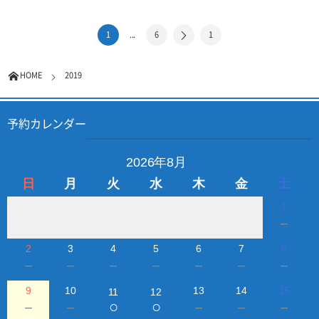
1
...
6
1
HOME
2019
予約カレンダー
2026年8月
日
月
火
水
木
金
土
1
－
2
3
4
5
6
7
8
－
－
－
－
－
－
－
9
10
13
14
15
11
12
○
○
－
－
－
－
－