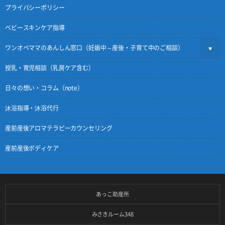
プライバシーポリシー
ベビースキンケア指導
ワンオペママのあんしん窓口（妊娠中～産後・子育て中のご相談）
授乳・育児相談（乳房ケア含む）
日々の想い・コラム（note）
沐浴指導・沐浴代行
産前産後アロマテラピーカウンセリング
産前産後ボディケア
あっこ助産所
みさきルーム348