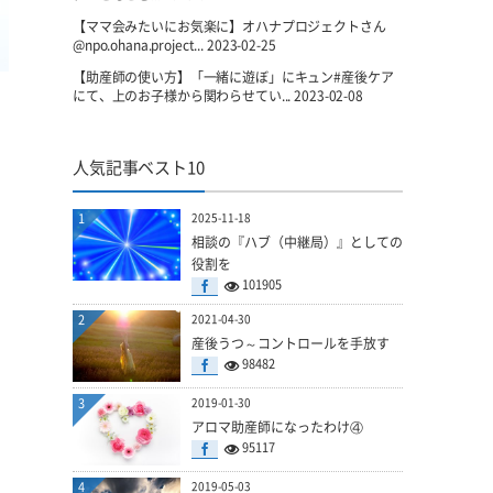
【ママ会みたいにお気楽に】オハナプロジェクトさん
@npo.ohana.project...
2023-02-25
【助産師の使い方】「一緒に遊ぼ」にキュン#産後ケア
にて、上のお子様から関わらせてい...
2023-02-08
人気記事ベスト10
1
2025-11-18
相談の『ハブ（中継局）』としての
役割を
101905
2
2021-04-30
産後うつ～コントロールを手放す
98482
3
2019-01-30
アロマ助産師になったわけ④
95117
4
2019-05-03