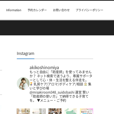
Information
予約カレンダー
お問い合わせ
プライバシーポリシー
Instagram
akikoshinomiya
もっと自由に「助産師」を使ってみません
か？
ネット検索で迷うより、専属サポータ
ーとして心・体・生活を整える伴走を。
乳房ケア/アロマ/ボディケア/相談
集
いと学びの場
@misakiroom348_suidobashi 運営
賢い
「助産師の使い方」で納得できる子育て
を。
▼メニュー・ご予約