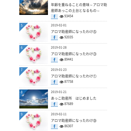
年齢を重ねることの意味～アロマ助
産師あっこの土台となるもの～
93454
5
2019-02-01
アロマ助産師になったわけ⑤
92035
6
2019-01-28
アロマ助産師になったわけ③
89441
7
2019-01-23
アロマ助産師になったわけ①
87758
8
2019-01-21
あっこ助産所 はじめました
87689
9
2019-02-11
アロマ助産師になったわけ⑨
86307