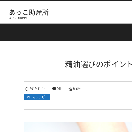
あっこ助産所
あっこ助産所
精油選びのポイン
2019-11-14
0件
約6分
アロマテラピー