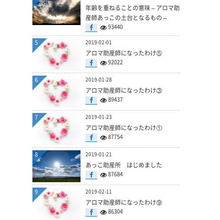
年齢を重ねることの意味～アロマ助
産師あっこの土台となるもの～
93440
5
2019-02-01
アロマ助産師になったわけ⑤
92022
6
2019-01-28
アロマ助産師になったわけ③
89437
7
2019-01-23
アロマ助産師になったわけ①
87754
8
2019-01-21
あっこ助産所 はじめました
87684
9
2019-02-11
アロマ助産師になったわけ⑨
86304