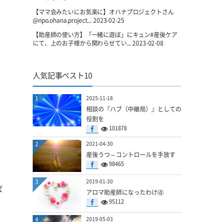
【ママ会みたいにお気楽に】オハナプロジェクトさん
@npo.ohana.project...
2023-02-25
【助産師の使い方】「一緒に遊ぼ」にキュン#産後ケア
にて、上のお子様から関わらせてい...
2023-02-08
人気記事ベスト10
1
2025-11-18
相談の『ハブ（中継局）』としての
役割を
101878
2
2021-04-30
産後うつ～コントロールを手放す
98465
3
2019-01-30
ば
アロマ助産師になったわけ④
95112
4
2019-05-03