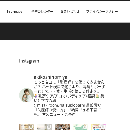
Information
予約カレンダー
お問い合わせ
プライバシーポリシー
Instagram
akikoshinomiya
もっと自由に「助産師」を使ってみません
か？
ネット検索で迷うより、専属サポータ
ーとして心・体・生活を整える伴走を。
乳房ケア/アロマ/ボディケア/相談
集
いと学びの場
@misakiroom348_suidobashi 運営
賢い
「助産師の使い方」で納得できる子育て
を。
▼メニュー・ご予約