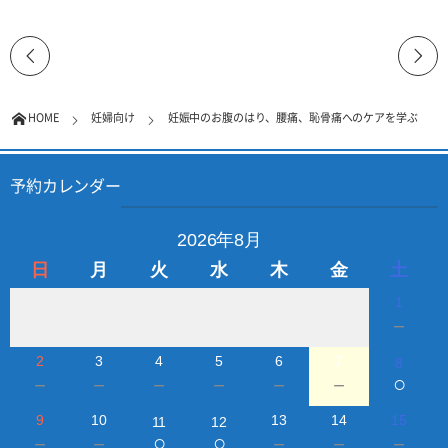
HOME
妊婦向け
妊娠中のお腹のはり、腰痛、恥骨痛へのケアを学ぶ
予約カレンダー
2026年8月
日
月
火
水
木
金
土
1
－
2
3
4
5
6
7
8
○
－
－
－
－
－
－
9
10
13
14
15
11
12
○
○
－
－
－
－
－