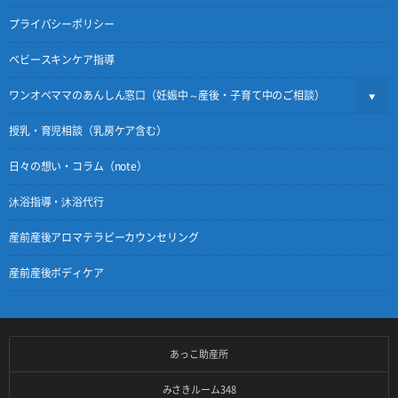
プライバシーポリシー
ベビースキンケア指導
ワンオペママのあんしん窓口（妊娠中～産後・子育て中のご相談）
授乳・育児相談（乳房ケア含む）
日々の想い・コラム（note）
沐浴指導・沐浴代行
産前産後アロマテラピーカウンセリング
産前産後ボディケア
あっこ助産所
みさきルーム348