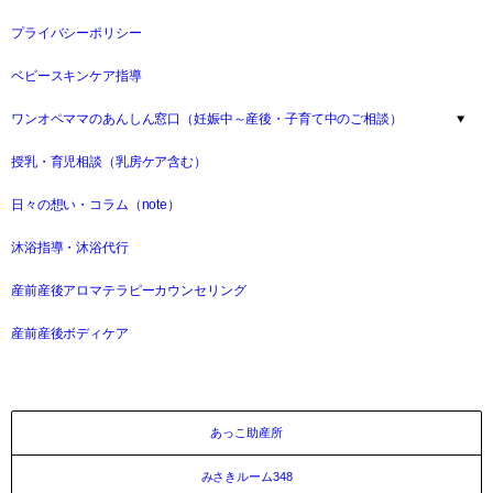
プライバシーポリシー
ベビースキンケア指導
ワンオペママのあんしん窓口（妊娠中～産後・子育て中のご相談）
授乳・育児相談（乳房ケア含む）
日々の想い・コラム（note）
沐浴指導・沐浴代行
産前産後アロマテラピーカウンセリング
産前産後ボディケア
あっこ助産所
みさきルーム348