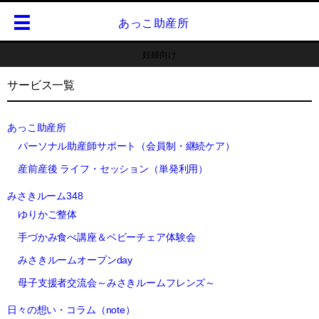
あっこ助産所
妊婦向け
サービス一覧
あっこ助産所
パーソナル助産師サポート（会員制・継続ケア）
産前産後 ライフ・セッション（単発利用）
みさきルーム348
ゆりかご整体
手づかみ食べ講座＆ベビーチェア体験会
みさきルームオープンday
母子支援者交流会～みさきルームフレンズ～
日々の想い・コラム（note）