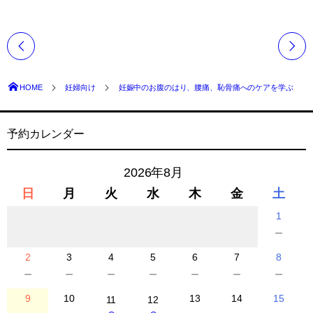
HOME
妊婦向け
妊娠中のお腹のはり、腰痛、恥骨痛へのケアを学ぶ
予約カレンダー
2026年8月
日
月
火
水
木
金
土
1
－
2
3
4
5
6
7
8
－
－
－
－
－
－
－
9
10
13
14
15
11
12