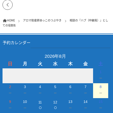
HOME
アロマ助産師あっこのつぶやき
相談の『ハブ（中継局）』とし
ての役割を
予約カレンダー
2026年8月
日
月
火
水
木
金
土
1
－
2
3
4
5
6
7
8
－
－
－
－
－
－
－
9
10
13
14
15
11
12
○
○
－
－
－
－
－