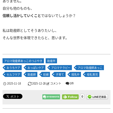
ありません。
自分も他のものも、
信頼し活かしていくこと
ではないでしょうか？
私は助産師としてそうありたいし、
そんな世界を体現できたらと、思います。
アロマ助産師あっこのつぶやき
助産所
おうちケア
おっぱいケア
アロマテラピー
アロマ助産師あっこ
セルフケア
助産師
妊婦
子育て
授乳中
母乳育児
2025-11-18
2025-12-28
コメント
0件
0