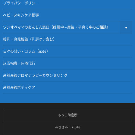
プライバシーポリシー
ベビースキンケア指導
ワンオペママのあんしん窓口（妊娠中～産後・子育て中のご相談）
授乳・育児相談（乳房ケア含む）
日々の想い・コラム（note）
沐浴指導・沐浴代行
産前産後アロマテラピーカウンセリング
産前産後ボディケア
あっこ助産所
みさきルーム348