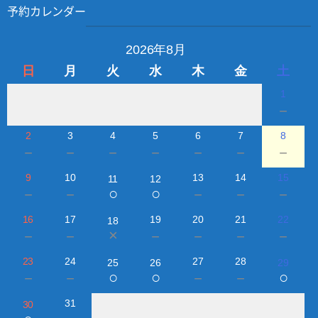
予約カレンダー
2026年8月
日
月
火
水
木
金
土
1
－
2
3
4
5
6
7
8
－
－
－
－
－
－
－
9
10
13
14
15
11
12
○
○
－
－
－
－
－
16
17
19
20
21
22
18
×
－
－
－
－
－
－
23
24
27
28
25
26
29
○
○
○
－
－
－
－
31
30