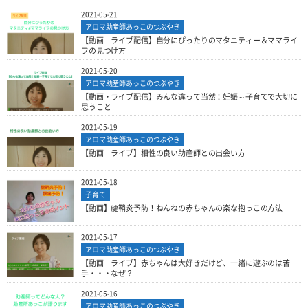
2021-05-21
アロマ助産師あっこのつぶやき
【動画 ライブ配信】自分にぴったりのマタニティー＆ママライ
フの見つけ方
2021-05-20
アロマ助産師あっこのつぶやき
【動画・ライブ配信】みんな違って当然！妊娠～子育てで大切に
思うこと
2021-05-19
アロマ助産師あっこのつぶやき
【動画 ライブ】相性の良い助産師との出会い方
2021-05-18
子育て
【動画】腱鞘炎予防！ねんねの赤ちゃんの楽な抱っこの方法
2021-05-17
アロマ助産師あっこのつぶやき
【動画 ライブ】赤ちゃんは大好きだけど、一緒に遊ぶのは苦
手・・・なぜ？
2021-05-16
アロマ助産師あっこのつぶやき