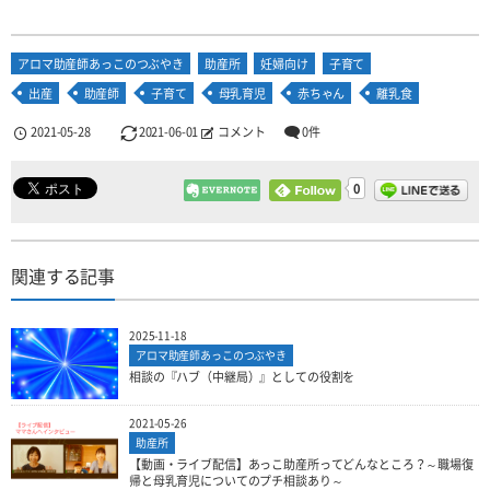
アロマ助産師あっこのつぶやき
助産所
妊婦向け
子育て
出産
助産師
子育て
母乳育児
赤ちゃん
離乳食
2021-05-28
2021-06-01
コメント
0件
0
関連する記事
2025-11-18
アロマ助産師あっこのつぶやき
相談の『ハブ（中継局）』としての役割を
2021-05-26
助産所
【動画・ライブ配信】あっこ助産所ってどんなところ？～職場復
帰と母乳育児についてのプチ相談あり～