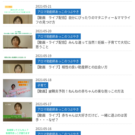
2021-05-21
アロマ助産師あっこのつぶやき
【動画 ライブ配信】自分にぴったりのマタニティー＆ママライ
フの見つけ方
2021-05-20
アロマ助産師あっこのつぶやき
【動画・ライブ配信】みんな違って当然！妊娠～子育てで大切に
思うこと
2021-05-19
アロマ助産師あっこのつぶやき
【動画 ライブ】相性の良い助産師との出会い方
2021-05-18
子育て
【動画】腱鞘炎予防！ねんねの赤ちゃんの楽な抱っこの方法
2021-05-17
アロマ助産師あっこのつぶやき
【動画 ライブ】赤ちゃんは大好きだけど、一緒に遊ぶのは苦
手・・・なぜ？
2021-05-16
アロマ助産師あっこのつぶやき