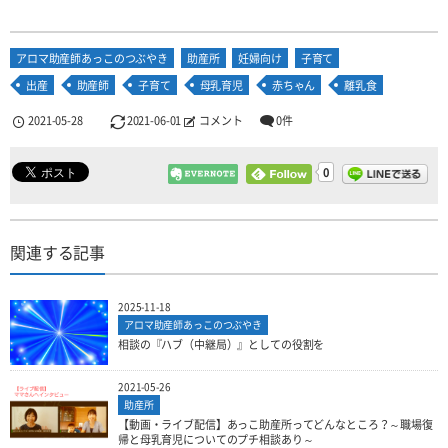
アロマ助産師あっこのつぶやき
助産所
妊婦向け
子育て
出産
助産師
子育て
母乳育児
赤ちゃん
離乳食
2021-05-28
2021-06-01
コメント
0件
0
関連する記事
2025-11-18
アロマ助産師あっこのつぶやき
相談の『ハブ（中継局）』としての役割を
2021-05-26
助産所
【動画・ライブ配信】あっこ助産所ってどんなところ？～職場復
帰と母乳育児についてのプチ相談あり～