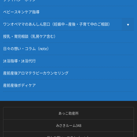
ベビースキンケア指導
ワンオペママのあんしん窓口（妊娠中～産後・子育て中のご相談）
授乳・育児相談（乳房ケア含む）
日々の想い・コラム（note）
沐浴指導・沐浴代行
産前産後アロマテラピーカウンセリング
産前産後ボディケア
あっこ助産所
みさきルーム348