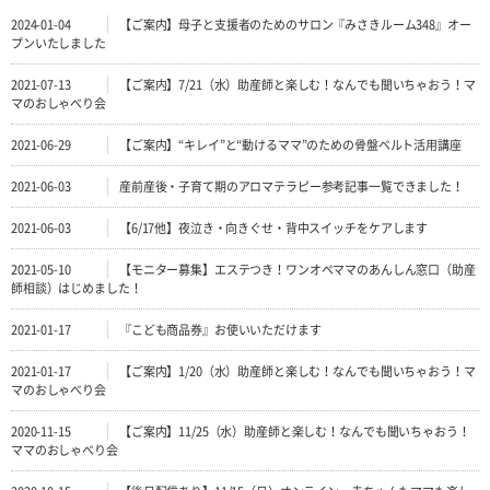
2024-01-04
【ご案内】母子と支援者のためのサロン『みさきルーム348』オー
プンいたしました
2021-07-13
【ご案内】7/21（水）助産師と楽しむ！なんでも聞いちゃおう！マ
マのおしゃべり会
2021-06-29
【ご案内】“キレイ”と“動けるママ”のための骨盤ベルト活用講座
2021-06-03
産前産後・子育て期のアロマテラピー参考記事一覧できました！
2021-06-03
【6/17他】夜泣き・向きぐせ・背中スイッチをケアします
2021-05-10
【モニター募集】エステつき！ワンオペママのあんしん窓口（助産
師相談）はじめました！
2021-01-17
『こども商品券』お使いいただけます
2021-01-17
【ご案内】1/20（水）助産師と楽しむ！なんでも聞いちゃおう！マ
マのおしゃべり会
2020-11-15
【ご案内】11/25（水）助産師と楽しむ！なんでも聞いちゃおう！
ママのおしゃべり会