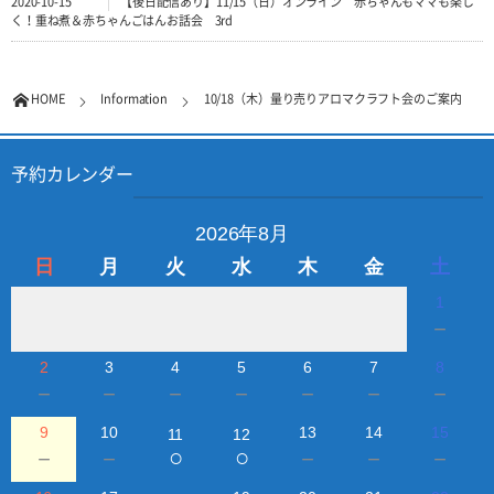
2020-10-15
【後日配信あり】11/15（日）オンライン 赤ちゃんもママも楽し
く！重ね煮＆赤ちゃんごはんお話会 3rd
HOME
Information
10/18（木）量り売りアロマクラフト会のご案内
予約カレンダー
2026年8月
日
月
火
水
木
金
土
1
－
2
3
4
5
6
7
8
－
－
－
－
－
－
－
9
10
13
14
15
11
12
○
○
－
－
－
－
－