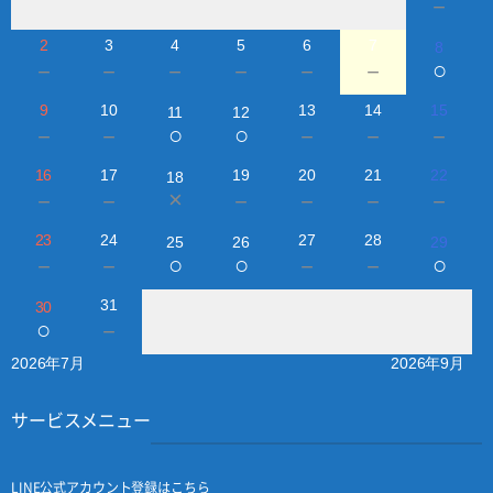
－
2
3
4
5
6
7
8
○
－
－
－
－
－
－
9
10
13
14
15
11
12
○
○
－
－
－
－
－
16
17
19
20
21
22
18
×
－
－
－
－
－
－
23
24
27
28
25
26
29
○
○
○
－
－
－
－
31
30
○
－
2026年7月
2026年9月
サービスメニュー
LINE公式アカウント登録はこちら