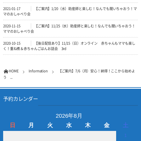
2021-01-17
【ご案内】1/20（水）助産師と楽しむ！なんでも聞いちゃおう！マ
マのおしゃべり会
2020-11-15
【ご案内】11/25（水）助産師と楽しむ！なんでも聞いちゃおう！
ママのおしゃべり会
2020-10-15
【後日配信あり】11/15（日）オンライン 赤ちゃんもママも楽し
く！重ね煮＆赤ちゃんごはんお話会 3rd
HOME
Information
【ご案内】7/6（月）安心！納得！ここから始めよ
う ...
予約カレンダー
2026年8月
日
月
火
水
木
金
土
1