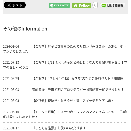
0
その他のInformation
2024-01-04
【ご案内】母子と支援者のためのサロン『みさきルーム348』オー
プンいたしました
2021-07-13
【ご案内】7/21（水）助産師と楽しむ！なんでも聞いちゃおう！マ
マのおしゃべり会
2021-06-29
【ご案内】“キレイ”と“動けるママ”のための骨盤ベルト活用講座
2021-06-03
産前産後・子育て期のアロマテラピー参考記事一覧できました！
2021-06-03
【6/17他】夜泣き・向きぐせ・背中スイッチをケアします
2021-05-10
【モニター募集】エステつき！ワンオペママのあんしん窓口（助産
師相談）はじめました！
2021-01-17
『こども商品券』お使いいただけます