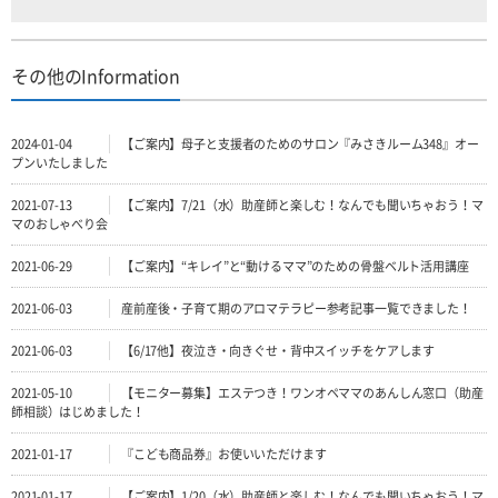
その他のInformation
2024-01-04
【ご案内】母子と支援者のためのサロン『みさきルーム348』オー
プンいたしました
2021-07-13
【ご案内】7/21（水）助産師と楽しむ！なんでも聞いちゃおう！マ
マのおしゃべり会
2021-06-29
【ご案内】“キレイ”と“動けるママ”のための骨盤ベルト活用講座
2021-06-03
産前産後・子育て期のアロマテラピー参考記事一覧できました！
2021-06-03
【6/17他】夜泣き・向きぐせ・背中スイッチをケアします
2021-05-10
【モニター募集】エステつき！ワンオペママのあんしん窓口（助産
師相談）はじめました！
2021-01-17
『こども商品券』お使いいただけます
2021-01-17
【ご案内】1/20（水）助産師と楽しむ！なんでも聞いちゃおう！マ