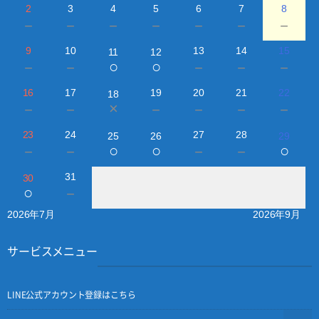
2
3
4
5
6
7
8
－
－
－
－
－
－
－
9
10
13
14
15
11
12
○
○
－
－
－
－
－
16
17
19
20
21
22
18
×
－
－
－
－
－
－
23
24
27
28
25
26
29
○
○
○
－
－
－
－
31
30
○
－
2026年7月
2026年9月
サービスメニュー
LINE公式アカウント登録はこちら