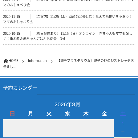
マのおしゃべり会
2020-11-15
【ご案内】11/25（水）助産師と楽しむ！なんでも聞いちゃおう！
ママのおしゃべり会
2020-10-15
【後日配信あり】11/15（日）オンライン 赤ちゃんもママも楽し
く！重ね煮＆赤ちゃんごはんお話会 3rd
HOME
Information
【親子プラネタリウム】親子のびのびストレッチお
伝えし...
予約カレンダー
2026年8月
日
月
火
水
木
金
土
1
－