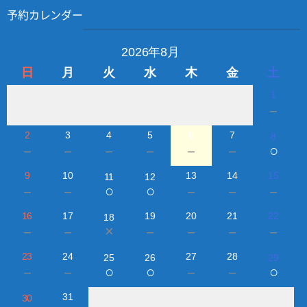
予約カレンダー
2026年8月
日
月
火
水
木
金
土
1
－
2
3
4
5
6
7
8
○
－
－
－
－
－
－
9
10
13
14
15
11
12
○
○
－
－
－
－
－
16
17
19
20
21
22
18
×
－
－
－
－
－
－
23
24
27
28
25
26
29
○
○
○
－
－
－
－
31
30