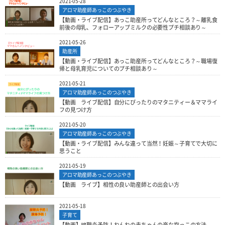
2021-05-28
アロマ助産師あっこのつぶやき
【動画・ライブ配信】あっこ助産所ってどんなところ？～離乳食
前後の母乳、フォローアップミルクの必要性プチ相談あり～
2021-05-26
助産所
【動画・ライブ配信】あっこ助産所ってどんなところ？～職場復
帰と母乳育児についてのプチ相談あり～
2021-05-21
アロマ助産師あっこのつぶやき
【動画 ライブ配信】自分にぴったりのマタニティー＆ママライ
フの見つけ方
2021-05-20
アロマ助産師あっこのつぶやき
【動画・ライブ配信】みんな違って当然！妊娠～子育てで大切に
思うこと
2021-05-19
アロマ助産師あっこのつぶやき
【動画 ライブ】相性の良い助産師との出会い方
2021-05-18
子育て
【動画】腱鞘炎予防！ねんねの赤ちゃんの楽な抱っこの方法