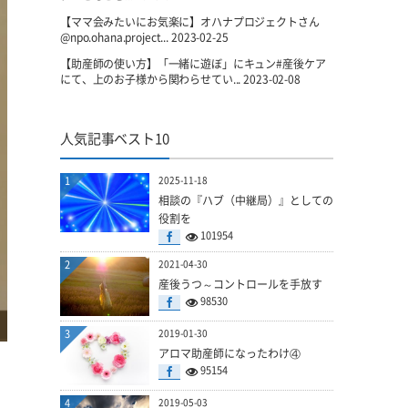
【ママ会みたいにお気楽に】オハナプロジェクトさん
@npo.ohana.project...
2023-02-25
【助産師の使い方】「一緒に遊ぼ」にキュン#産後ケア
にて、上のお子様から関わらせてい...
2023-02-08
人気記事ベスト10
1
2025-11-18
相談の『ハブ（中継局）』としての
役割を
101954
2
2021-04-30
産後うつ～コントロールを手放す
98530
3
2019-01-30
アロマ助産師になったわけ④
95154
4
2019-05-03