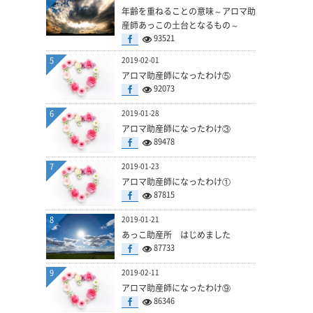
年齢を重ねることの意味～アロマ助
産師あっこの土台となるもの～
93521
5
2019-02-01
アロマ助産師になったわけ⑤
92073
6
2019-01-28
アロマ助産師になったわけ③
89478
7
2019-01-23
アロマ助産師になったわけ①
87815
8
2019-01-21
あっこ助産所 はじめました
87733
9
2019-02-11
アロマ助産師になったわけ⑨
86346