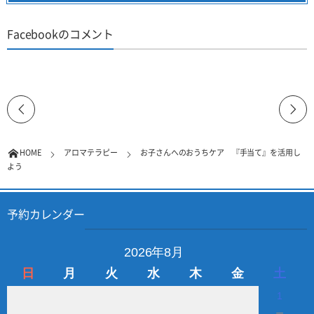
Facebookのコメント
HOME
アロマテラピー
お子さんへのおうちケア 『手当て』を活用し
よう
予約カレンダー
2026年8月
日
月
火
水
木
金
土
1
－