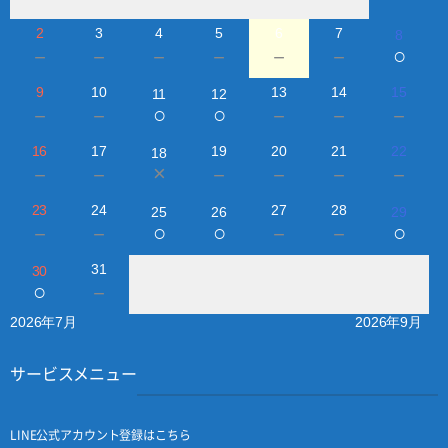
2
3
4
5
6
7
8
○
－
－
－
－
－
－
9
10
13
14
15
11
12
○
○
－
－
－
－
－
16
17
19
20
21
22
18
×
－
－
－
－
－
－
23
24
27
28
25
26
29
○
○
○
－
－
－
－
31
30
○
－
2026年7月
2026年9月
サービスメニュー
LINE公式アカウント登録はこちら